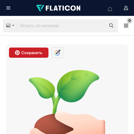
0
Сохранить