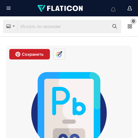
0
Сохранить