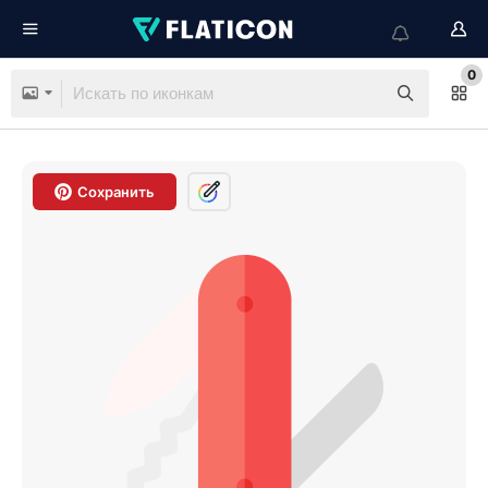
0
Сохранить