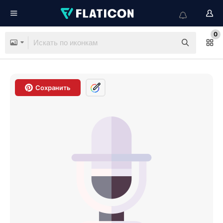
0
Сохранить