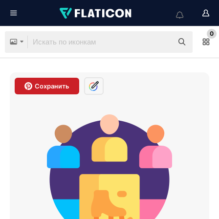
0
Сохранить