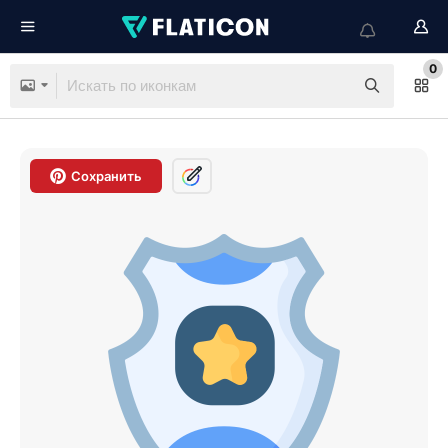
0
Сохранить