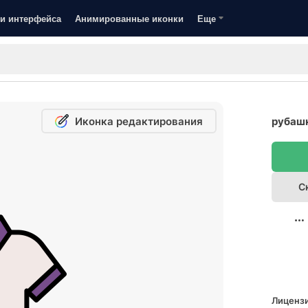
и интерфейса
Анимированные иконки
Еще
Иконка редактирования
рубашк
С
Лицензи