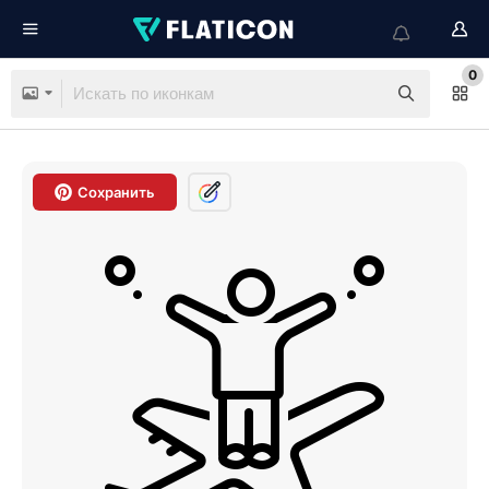
0
Сохранить