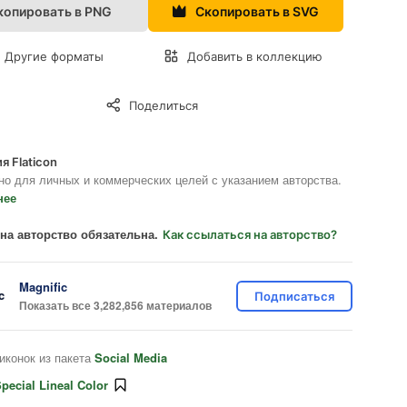
копировать в PNG
Скопировать в SVG
Другие форматы
Добавить в коллекцию
Поделиться
я Flaticon
но для личных и коммерческих целей с указанием авторства.
нее
на авторство обязательна.
Как ссылаться на авторство?
Magnific
Подписаться
Показать все 3,282,856 материалов
иконок из пакета
Social Media
pecial Lineal Color