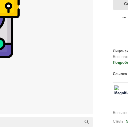
С
Лицензи
Бесплат
Подроб
Ссылка 
Больше 
Стиль:
S