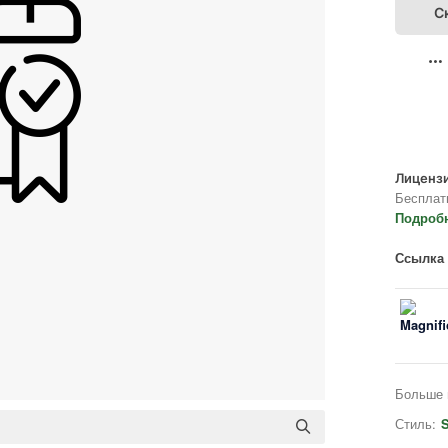
С
Лицензи
Бесплат
Подроб
Ссылка 
Больше 
Стиль:
S