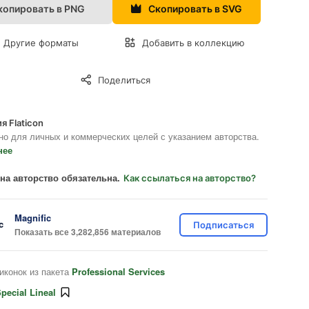
копировать в PNG
Скопировать в SVG
Другие форматы
Добавить в коллекцию
Поделиться
я Flaticon
но для личных и коммерческих целей с указанием авторства.
нее
на авторство обязательна.
Как ссылаться на авторство?
Magnific
Подписаться
Показать все 3,282,856 материалов
иконок из пакета
Professional Services
pecial Lineal