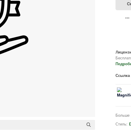
С
Лицензи
Бесплат
Подроб
Ссылка 
Больше 
Стиль:
D