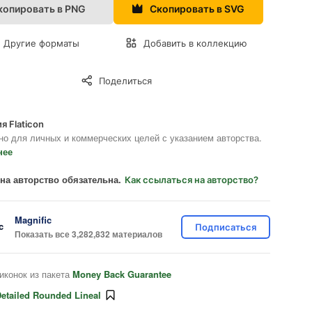
копировать в PNG
Скопировать в SVG
Другие форматы
Добавить в коллекцию
Поделиться
я Flaticon
но для личных и коммерческих целей с указанием авторства.
нее
на авторство обязательна.
Как ссылаться на авторство?
Magnific
Подписаться
Показать все 3,282,832 материалов
иконок из пакета
Money Back Guarantee
etailed Rounded Lineal