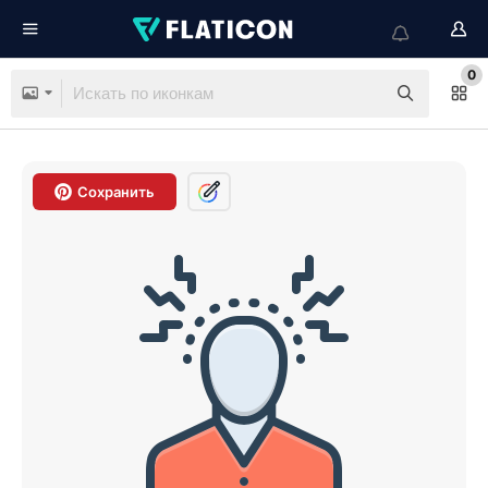
0
Сохранить