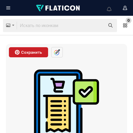
0
Сохранить