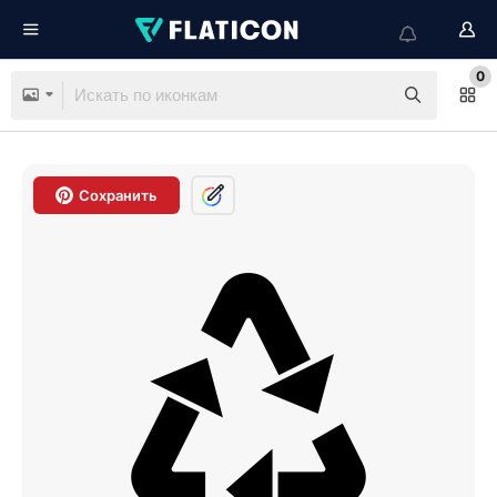
0
Сохранить