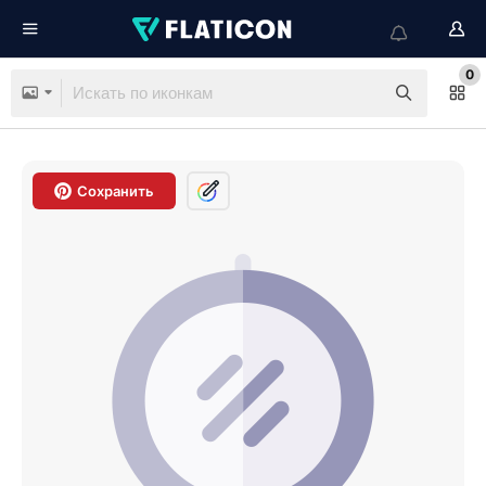
0
Сохранить