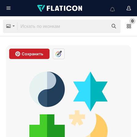
0
Сохранить