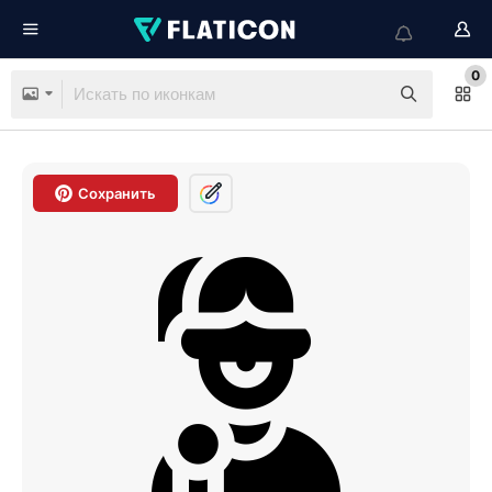
0
Сохранить