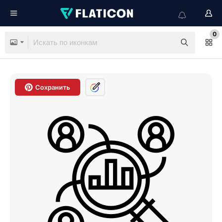
0
Сохранить