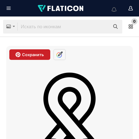
0
Сохранить