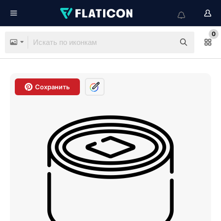
0
Сохранить