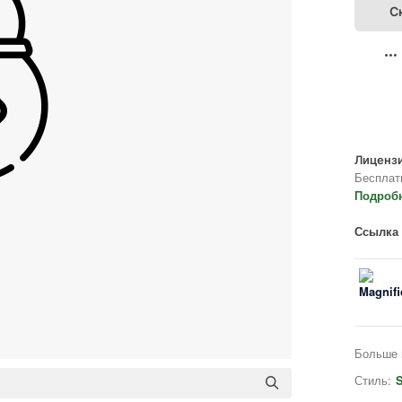
С
Лицензи
Бесплат
Подроб
Ссылка 
Больше 
Стиль:
S