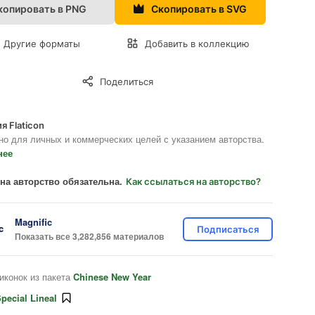
копировать в PNG
Скопировать в SVG
Другие форматы
Добавить в коллекцию
Поделиться
я Flaticon
но для личных и коммерческих целей с указанием авторства.
нее
на авторство обязательна.
Как ссылаться на авторство?
Magnific
Подписаться
Показать все 3,282,856 материалов
иконок из пакета
Chinese New Year
pecial Lineal