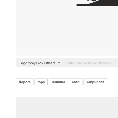
egorpolyakov Others
Дорога
гора
машина
авто
кабриолет