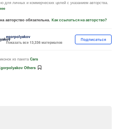
но для личных и коммерческих целей с указанием авторства.
нее
на авторство обязательна.
Как ссылаться на авторство?
egorpolyakov
Подписаться
Показать все 13,336 материалов
иконок из пакета
Cars
gorpolyakov Others