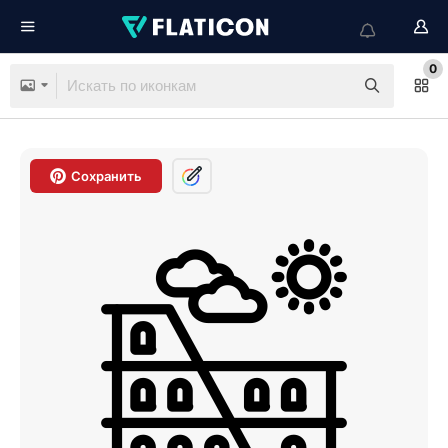
0
Сохранить