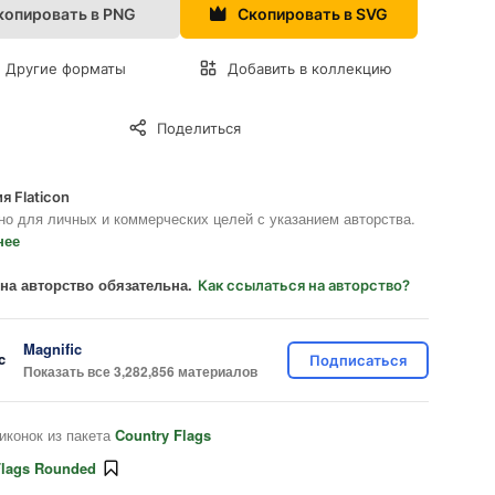
копировать в PNG
Скопировать в SVG
Другие форматы
Добавить в коллекцию
Поделиться
я Flaticon
но для личных и коммерческих целей с указанием авторства.
нее
на авторство обязательна.
Как ссылаться на авторство?
Magnific
Подписаться
Показать все 3,282,856 материалов
иконок из пакета
Country Flags
Flags Rounded