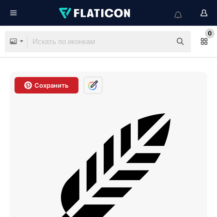
0
Сохранить