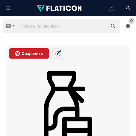
0
Сохранить