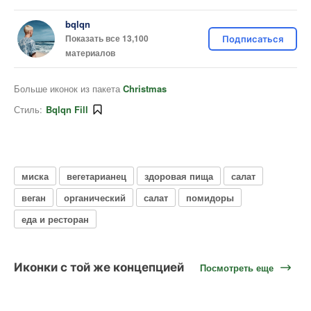
bqlqn
Показать все 13,100
Подписаться
материалов
Больше иконок из пакета
Christmas
Стиль:
Bqlqn Fill
миска
вегетарианец
здоровая пища
салат
веган
органический
салат
помидоры
еда и ресторан
Иконки с той же концепцией
Посмотреть еще