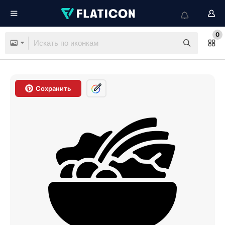
0
Сохранить