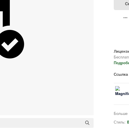
С
Лицензи
Бесплат
Подроб
Ссылка 
Больше 
Стиль:
B