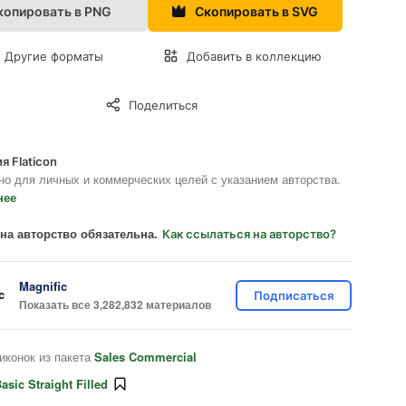
копировать в PNG
Скопировать в SVG
Другие форматы
Добавить в коллекцию
Поделиться
я Flaticon
но для личных и коммерческих целей с указанием авторства.
нее
на авторство обязательна.
Как ссылаться на авторство?
Magnific
Подписаться
Показать все 3,282,832 материалов
иконок из пакета
Sales Commercial
asic Straight Filled