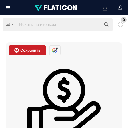
0
Сохранить