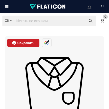
0
Сохранить