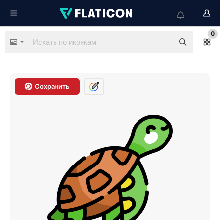
0
Сохранить