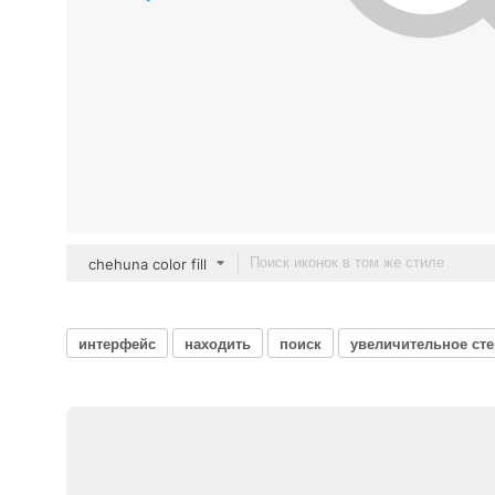
chehuna color fill
интерфейс
находить
поиск
увеличительное ст