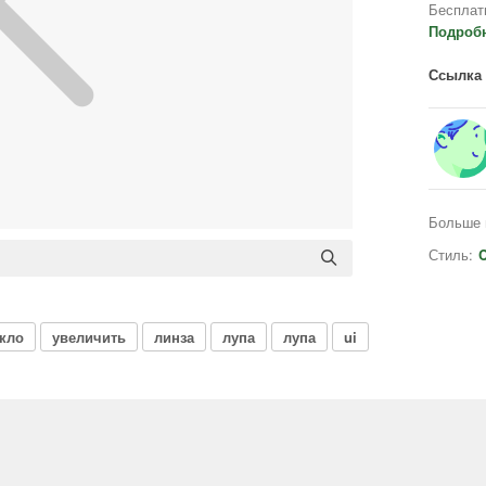
Бесплат
Подроб
Ссылка 
Больше 
Стиль:
C
екло
увеличить
линза
лупа
лупа
ui