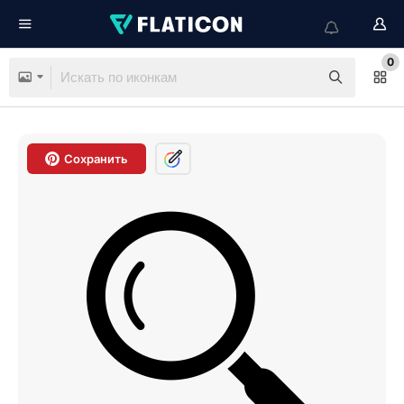
0
Сохранить