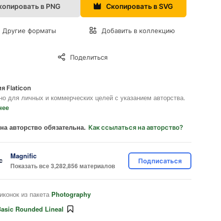
копировать в PNG
Скопировать в SVG
Другие форматы
Добавить в коллекцию
Поделиться
я Flaticon
но для личных и коммерческих целей с указанием авторства.
нее
на авторство обязательна.
Как ссылаться на авторство?
Magnific
Подписаться
Показать все 3,282,856 материалов
иконок из пакета
Photography
asic Rounded Lineal