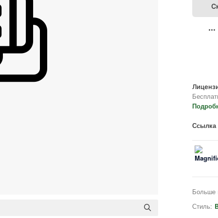
С
Лицензи
Бесплат
Подроб
Ссылка 
Больше 
Стиль:
B