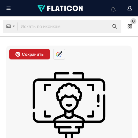
0
Сохранить