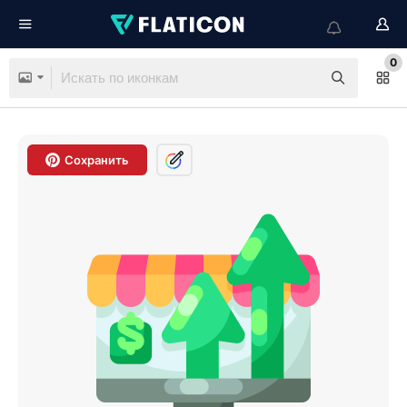
0
Сохранить