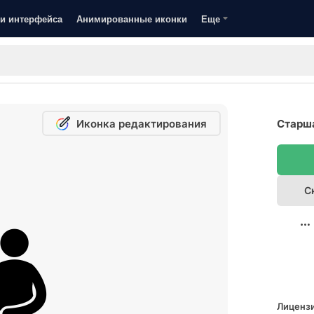
и интерфейса
Анимированные иконки
Еще
Иконка редактирования
Старша
С
Лицензи