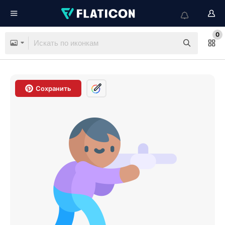
0
Сохранить