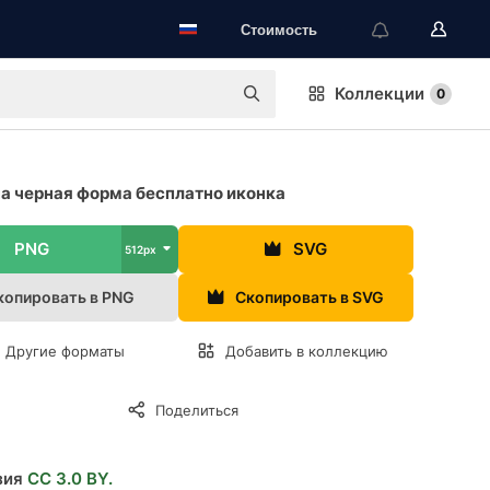
Стоимость
Коллекции
0
а черная форма бесплатно иконка
PNG
SVG
512px
копировать в PNG
Скопировать в SVG
Другие форматы
Добавить в коллекцию
Поделиться
зия
CC 3.0 BY.