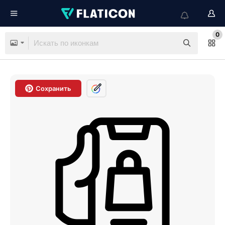
0
Сохранить