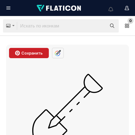
0
Сохранить