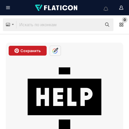
0
Сохранить