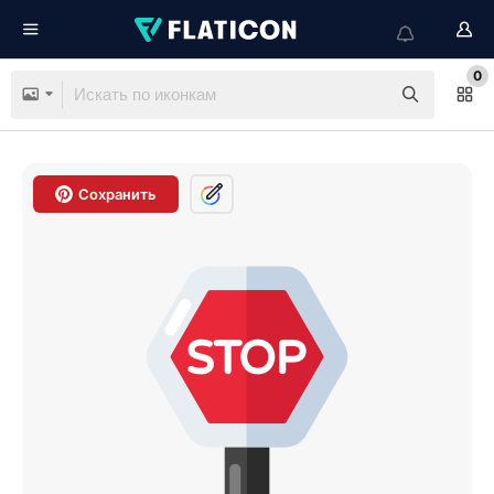
0
Сохранить