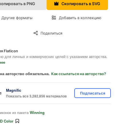
копировать в PNG
Скопировать в SVG
Другие форматы
Добавить в коллекцию
Поделиться
я Flaticon
но для личных и коммерческих целей с указанием авторства.
нее
на авторство обязательна.
Как ссылаться на авторство?
Magnific
Подписаться
Показать все 3,282,856 материалов
иконок из пакета
Winning
D Color