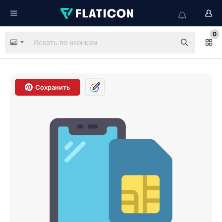
0
Сохранить