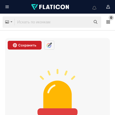
0
Сохранить