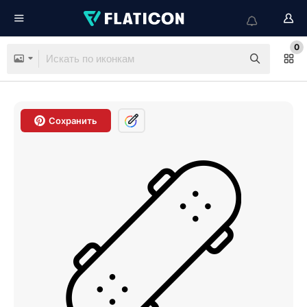
0
Сохранить