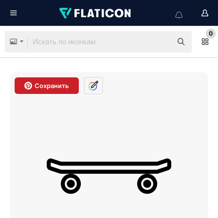
0
Сохранить