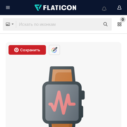
0
Сохранить