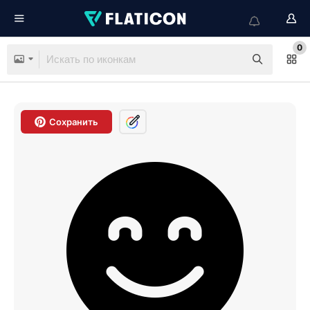
0
Сохранить