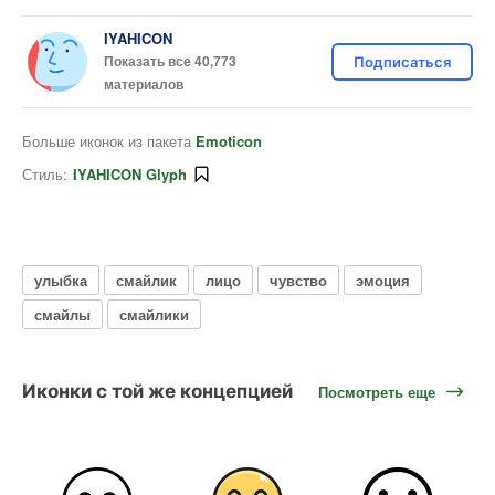
IYAHICON
Показать все 40,773
Подписаться
материалов
Больше иконок из пакета
Emoticon
Стиль:
IYAHICON Glyph
улыбка
смайлик
лицо
чувство
эмоция
смайлы
смайлики
Иконки с той же концепцией
Посмотреть еще